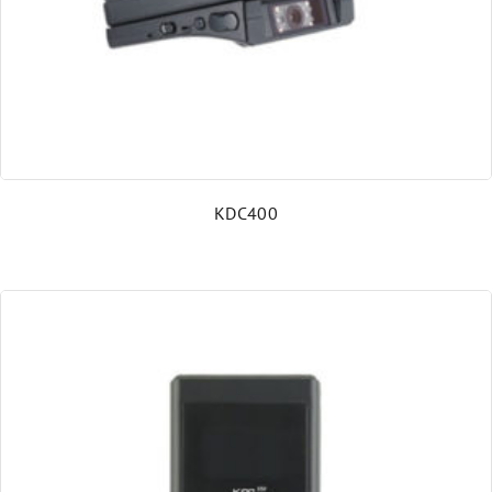
Anschlusstechnik – Systemintegration
MDE Mobile Computer
Sensoren
KDC400
Mobile Arbeitsstationen
Präsentationsscanner
Etikettendrucker
Industrielle Kennzeichnungssysteme