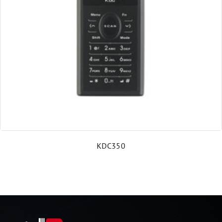
Schutzgehäuse für Arbeitsplätze und Drucker
Druckköpfe, Verschleiß- und Ersatzteile
Barcode-Prüfgeräte und Kalibrierkarten
Umsetzer & Dongle
KDC350
Verbrauchsmaterial
CoLOS® Software