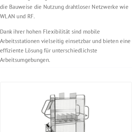
Schutzgehäuse für Arbeitsplätze und Drucker
die Bauweise die Nutzung drahtloser Netzwerke wie
WLAN und RF.
Druckköpfe, Verschleiß- und Ersatzteile
Dank ihrer hohen Flexibilität sind mobile
Arbeitsstationen vielseitig einsetzbar und bieten eine
Barcode-Prüfgeräte und Kalibrierkarten
effiziente Lösung für unterschiedlichste
Arbeitsumgebungen.
Umsetzer & Dongle
Verbrauchsmaterial
CoLOS® Software
NiceLabel Etikettensoftware