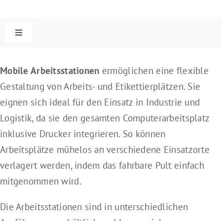
Unternehmen
Toggle
Navigation
Kontakt
Image-Based ID-Lesegeräte für 1D- und 2D-Codes
Mobile Arbeitsstationen
ermöglichen eine flexible
Gestaltung von Arbeits- und Etikettierplätzen. Sie
Laser-Barcode-Scanner
eignen sich ideal für den Einsatz in Industrie und
Logistik, da sie den gesamten Computerarbeitsplatz
Machine Vision – Industrielle Bildverarbeitung
inklusive Drucker integrieren. So können
Arbeitsplätze mühelos an verschiedene Einsatzorte
Industrielle Handscanner
verlagert werden, indem das fahrbare Pult einfach
mitgenommen wird.
Mehrzweck-Handscanner
Die Arbeitsstationen sind in unterschiedlichen