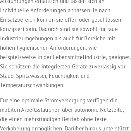
Anschlusstechnik – Systemintegration
Ausführungen erhältlich und lassen sich an
individuelle Anforderungen anpassen. Je nach
Einsatzbereich können sie offen oder geschlossen
MDE Mobile Computer
konzipiert sein. Dadurch sind sie sowohl für raue
Industrieumgebungen als auch für Bereiche mit
Sensoren
hohen hygienischen Anforderungen, wie
beispielsweise in der Lebensmittelindustrie, geeignet.
Mobile Arbeitsstationen
Sie schützen die integrierten Geräte zuverlässig vor
Staub, Spritzwasser, Feuchtigkeit und
Präsentationsscanner
Temperaturschwankungen.
Etikettendrucker
Für eine optimale Stromversorgung verfügen die
mobilen Arbeitsstationen über autonome Netzteile,
Industrielle Kennzeichnungssysteme
die einen mehrstündigen Betrieb ohne feste
Verkabelung ermöglichen. Darüber hinaus unterstützt