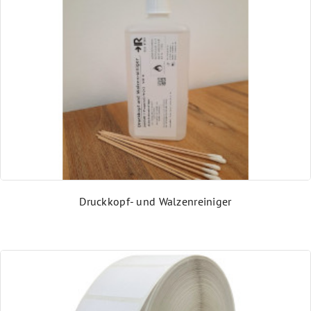
Druckköpfe, Verschleiß- und Ersatzteile
Barcode-Prüfgeräte und Kalibrierkarten
Umsetzer & Dongle
Verbrauchsmaterial
Druckkopf- und Walzenreiniger
CoLOS® Software
NiceLabel Etikettensoftware
Kassenscanner