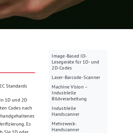
Image-Based ID-
Lesegeräte für 1D- und
2D-Codes
Laser-Barcode-Scanner
IEC Standards
Machine Vision –
Industrielle
Bildverarbeitung
in 1D und 2D
kten Codes nach
Industrielle
Handscanner
s handgehaltenes
Mehrzweck-
erifizierung. Es
Handscanner
ob Sie 1D oder