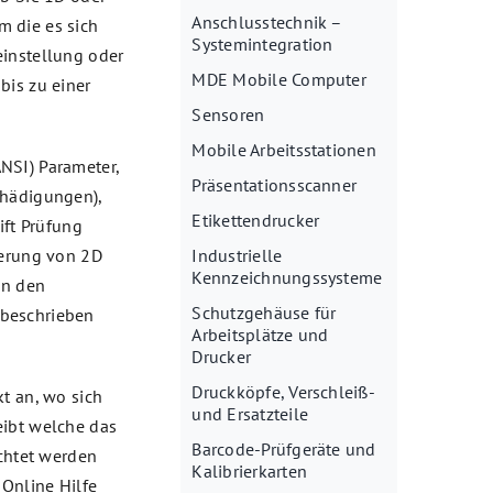
Anschlusstechnik –
 die es sich
Systemintegration
einstellung oder
MDE Mobile Computer
bis zu einer
Sensoren
Mobile Arbeitsstationen
NSI) Parameter,
Präsentationsscanner
chädigungen),
Etikettendrucker
ift Prüfung
ierung von 2D
Industrielle
Kennzeichnungssysteme
in den
Schutzgehäuse für
 beschrieben
Arbeitsplätze und
Drucker
Druckköpfe, Verschleiß-
kt an, wo sich
und Ersatzteile
eibt welche das
Barcode-Prüfgeräte und
achtet werden
Kalibrierkarten
 Online Hilfe