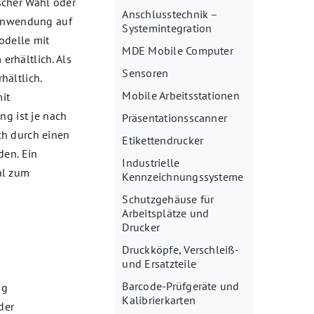
scher Wahl oder
Anschlusstechnik –
 Anwendung auf
Systemintegration
odelle mit
MDE Mobile Computer
rhältlich. Als
Sensoren
hältlich.
Mobile Arbeitsstationen
it
ng ist je nach
Präsentationsscanner
ch durch einen
Etikettendrucker
den. Ein
Industrielle
al zum
Kennzeichnungssysteme
Schutzgehäuse für
Arbeitsplätze und
Drucker
Druckköpfe, Verschleiß-
und Ersatzteile
Barcode-Prüfgeräte und
ng
Kalibrierkarten
der