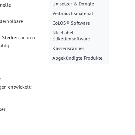
Umsetzer & Dongle
hnelle
Verbrauchsmaterial
ederholbare
CoLOS® Software
NiceLabel
2 Stecker: an den
Etikettensoftware
ähig
Kassenscanner
Abgekündigte Produkte
n
gen entwickelt:
ker