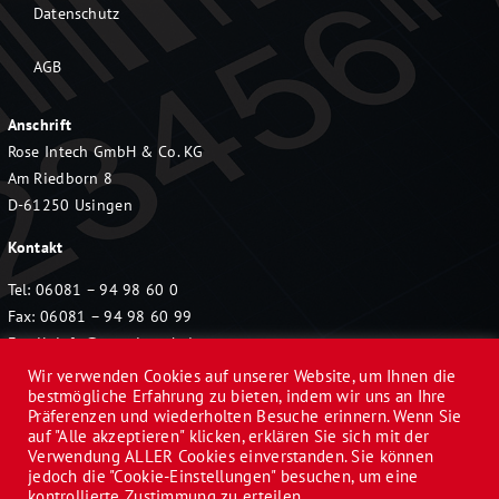
Datenschutz
AGB
Anschrift
Rose Intech GmbH & Co. KG
Am Riedborn 8
D-61250 Usingen
Kontakt
Tel: 06081 – 94 98 60 0
Fax: 06081 – 94 98 60 99
Email:
info@rose-intech.de
Wir verwenden Cookies auf unserer Website, um Ihnen die
bestmögliche Erfahrung zu bieten, indem wir uns an Ihre
Präferenzen und wiederholten Besuche erinnern. Wenn Sie
auf "Alle akzeptieren" klicken, erklären Sie sich mit der
Verwendung ALLER Cookies einverstanden. Sie können
jedoch die "Cookie-Einstellungen" besuchen, um eine
© 2022 Rose Intech GmbH & Co. KG | Alle Rechte
kontrollierte Zustimmung zu erteilen.