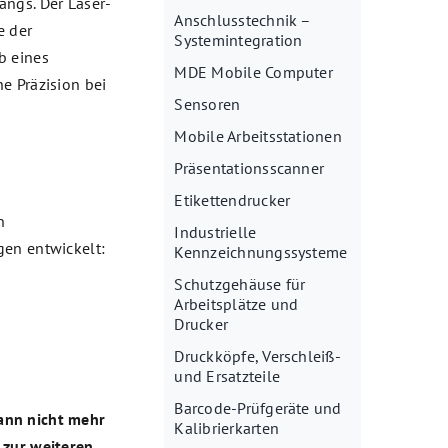
angs. Der Laser-
Anschlusstechnik –
e der
Systemintegration
b eines
MDE Mobile Computer
e Präzision bei
Sensoren
Mobile Arbeitsstationen
Präsentationsscanner
Etikettendrucker
n
Industrielle
gen entwickelt:
Kennzeichnungssysteme
Schutzgehäuse für
Arbeitsplätze und
Drucker
Druckköpfe, Verschleiß-
und Ersatzteile
Barcode-Prüfgeräte und
ann nicht mehr
Kalibrierkarten
 zur weiteren