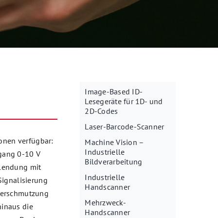
Image-Based ID-
Lesegeräte für 1D- und
2D-Codes
Laser-Barcode-Scanner
ionen verfügbar:
Machine Vision –
Industrielle
gang 0-10 V
Bildverarbeitung
lendung mit
Industrielle
Signalisierung
Handscanner
Verschmutzung
Mehrzweck-
hinaus die
Handscanner