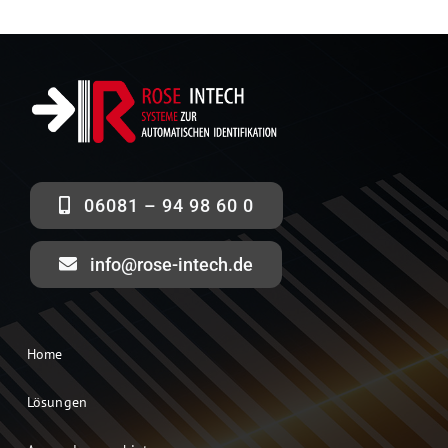
MDE Mobile Computer
Sensoren
Mobile Arbeitsstationen
06081 – 94 98 60 0
Präsentationsscanner
info@rose-intech.de
Etikettendrucker
Industrielle Kennzeichnungssysteme
Home
Lösungen
Schutzgehäuse für Arbeitsplätze und Drucker