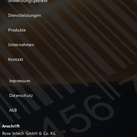
Anwendungsgebiete
Druckköpfe, Verschleiß- und Ersatzteile
Dienstleistungen
Barcode-Prüfgeräte und Kalibrierkarten
Produkte
Unternehmen
Umsetzer & Dongle
Kontakt
Verbrauchsmaterial
Impressum
CoLOS® Software
Datenschutz
AGB
NiceLabel Etikettensoftware
Anschrift
Kassenscanner
Rose Intech GmbH & Co. KG