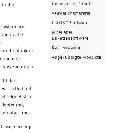
Umsetzer & Dongle
 für den
Verbrauchsmaterial
CoLOS® Software
bssystem und
NiceLabel
roberfläche
Etikettensoftware
e
Kassenscanner
n und optimierte
Abgekündigte Produkte
n und eine
en Anwendungen.
icht das
es – selbst bei
mit eignet sich
sionierung,
atenerfassung.
lasse, Corning