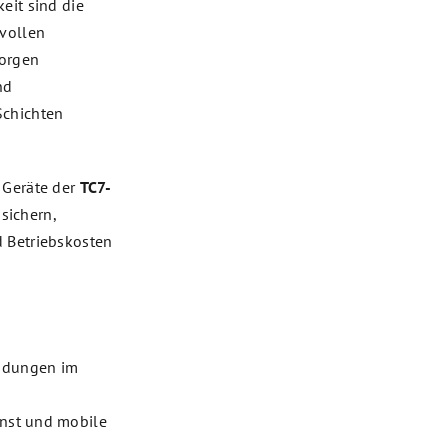
eit sind die
svollen
sorgen
nd
Schichten
 Geräte der
TC7-
sichern,
d Betriebskosten
ndungen im
nst und mobile