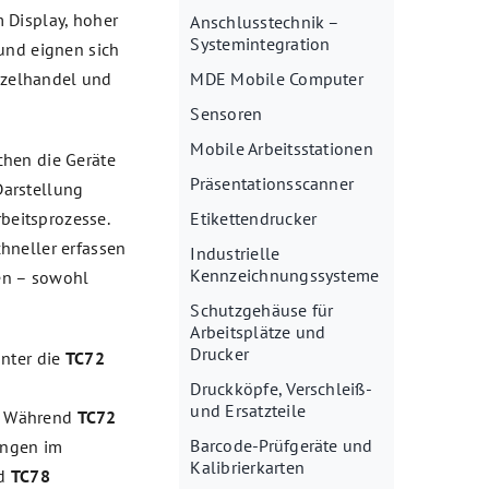
 Display, hoher
Anschlusstechnik –
Systemintegration
und eignen sich
inzelhandel und
MDE Mobile Computer
Sensoren
Mobile Arbeitsstationen
chen die Geräte
Präsentationsscanner
Darstellung
eitsprozesse.
Etikettendrucker
hneller erfassen
Industrielle
Kennzeichnungssysteme
ten – sowohl
Schutzgehäuse für
Arbeitsplätze und
Drucker
unter die
TC72
Druckköpfe, Verschleiß-
und Ersatzteile
. Während
TC72
Barcode-Prüfgeräte und
ungen im
Kalibrierkarten
d
TC78