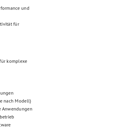
rformance und
vität für
 für komplexe
ebungen
je nach Modell)
ive Anwendungen
betrieb
tware