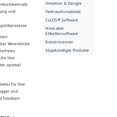
Umsetzer & Dongle
ndustrieeinsatz
rung und
Verbrauchsmaterial
CoLOS® Software
gistikprozesse
NiceLabel
Etikettensoftware
inen
Kassenscanner
 das Wesentliche
Abgekündigte Produkte
lerfreies
die ihre
den optimal
ehör für Ihre
rigger und
d flexiblen