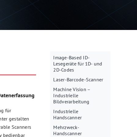
Image-Based ID-
Lesegeräte für 1D- und
2D-Codes
Laser-Barcode-Scanner
Machine Vision –
 Datenerfassung
Industrielle
Bildverarbeitung
ng für
Industrielle
Handscanner
nter gestalten
rable Scanners
Mehrzweck-
Handscanner
iv bedienbar