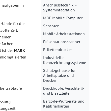
Anschlusstechnik –
canaufgaben in
Systemintegration
MDE Mobile Computer
 Hände für die
Sensoren
volle Zeit,
Mobile Arbeitsstationen
r einen
Präsentationsscanner
infachen
Etikettendrucker
 ist der
MARK
unkomplizierten
Industrielle
Kennzeichnungssysteme
Schutzgehäuse für
Arbeitsplätze und
Drucker
rbeitsabläufe
Druckköpfe, Verschleiß-
und Ersatzteile
Barcode-Prüfgeräte und
assung
Kalibrierkarten
tungszeit