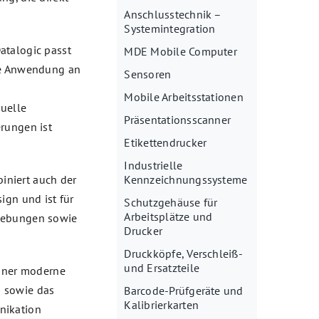
Anschlusstechnik –
Systemintegration
atalogic passt
MDE Mobile Computer
ige Anwendung an
Sensoren
Mobile Arbeitsstationen
uelle
Präsentationsscanner
rungen ist
Etikettendrucker
Industrielle
iniert auch der
Kennzeichnungssysteme
gn und ist für
Schutzgehäuse für
Arbeitsplätze und
mgebungen sowie
Drucker
Druckköpfe, Verschleiß-
und Ersatzteile
anner moderne
 sowie das
Barcode-Prüfgeräte und
Kalibrierkarten
nikation