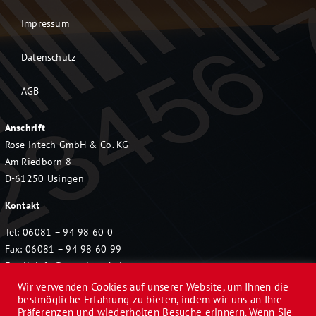
Impressum
Datenschutz
AGB
Anschrift
Rose Intech GmbH & Co. KG
Am Riedborn 8
D-61250 Usingen
Kontakt
Tel: 06081 – 94 98 60 0
Fax: 06081 – 94 98 60 99
Email:
info@rose-intech.de
Wir verwenden Cookies auf unserer Website, um Ihnen die
bestmögliche Erfahrung zu bieten, indem wir uns an Ihre
Präferenzen und wiederholten Besuche erinnern. Wenn Sie