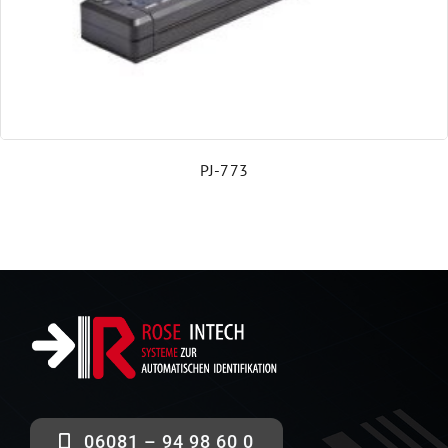
PJ-773
06081 – 94 98 60 0