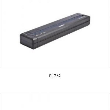
Druckköpfe, Verschleiß- und Ersatzteile
Barcode-Prüfgeräte und Kalibrierkarten
Umsetzer & Dongle
Verbrauchsmaterial
CoLOS® Software
PJ-762
NiceLabel Etikettensoftware
Kassenscanner