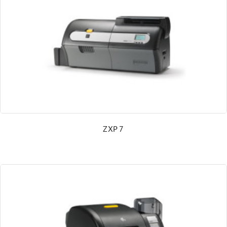
Druckköpfe, Verschleiß- und Ersatzteile
Barcode-Prüfgeräte und Kalibrierkarten
Umsetzer & Dongle
Verbrauchsmaterial
ZXP 7
CoLOS® Software
NiceLabel Etikettensoftware
Kassenscanner