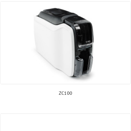
MDE Mobile Computer
Sensoren
Mobile Arbeitsstationen
Präsentationsscanner
Etikettendrucker
ZC100
Industrielle Kennzeichnungssysteme
Schutzgehäuse für Arbeitsplätze und Drucker