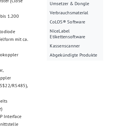
nster (Close
Umsetzer & Dongle
Verbrauchsmaterial
bis 1.200
CoLOS® Software
NiceLabel
todiode
Etikettensoftware
lform mit ca.
Kassenscanner
tokoppler
Abgekündigte Produkte
r,
oppler
/RS$22/RS485),
eits
e)
P Interface
ittstelle