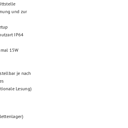
ttstelle
ienung und zur
etup
hutzart IP64
imal 15W
tellbar je nach
es
tionale Lesung)
lettenlager)