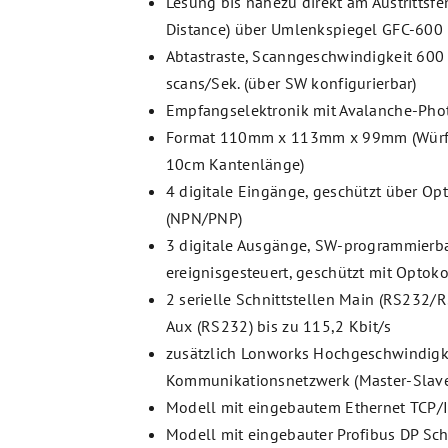
Lesung bis nahezu direkt am Austrittsfe
Distance) über Umlenkspiegel GFC-600
Abtastraste, Scanngeschwindigkeit 600 
scans/Sek. (über SW konfigurierbar)
Empfangselektronik mit Avalanche-Pho
Format 110mm x 113mm x 99mm (Würfe
10cm Kantenlänge)
4 digitale Eingänge, geschützt über Op
(NPN/PNP)
3 digitale Ausgänge, SW-programmierba
ereignisgesteuert, geschützt mit Optok
2 serielle Schnittstellen Main (RS232
Aux (RS232) bis zu 115,2 Kbit/s
zusätzlich Lonworks Hochgeschwindigk
Kommunikationsnetzwerk (Master-Slav
Modell mit eingebautem Ethernet TCP/I
Modell mit eingebauter Profibus DP Schn