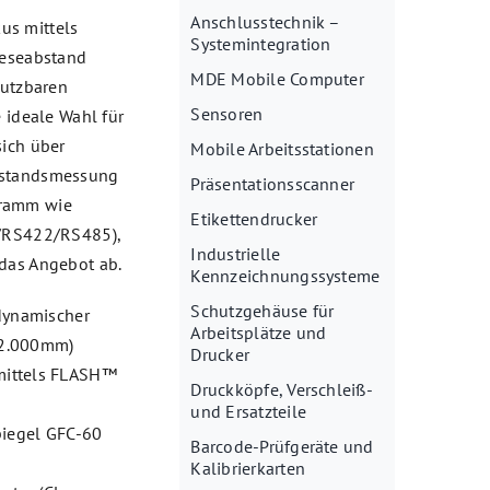
Anschlusstechnik –
us mittels
Systemintegration
Leseabstand
MDE Mobile Computer
nutzbaren
Sensoren
e ideale Wahl für
sich über
Mobile Arbeitsstationen
Abstandsmessung
Präsentationsscanner
gramm wie
Etikettendrucker
2/RS422/RS485),
Industrielle
 das Angebot ab.
Kennzeichnungssysteme
Schutzgehäuse für
 dynamischer
Arbeitsplätze und
 2.000mm)
Drucker
mittels FLASH™
Druckköpfe, Verschleiß-
und Ersatzteile
piegel GFC-60
Barcode-Prüfgeräte und
Kalibrierkarten