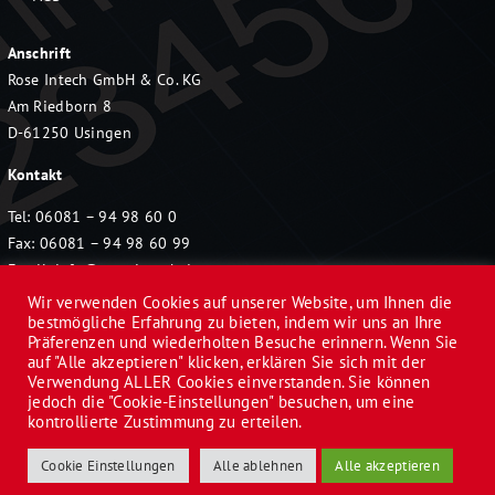
Anschrift
Rose Intech GmbH & Co. KG
Am Riedborn 8
D-61250 Usingen
Kontakt
Tel: 06081 – 94 98 60 0
Fax: 06081 – 94 98 60 99
Email:
info@rose-intech.de
Wir verwenden Cookies auf unserer Website, um Ihnen die
bestmögliche Erfahrung zu bieten, indem wir uns an Ihre
Präferenzen und wiederholten Besuche erinnern. Wenn Sie
auf "Alle akzeptieren" klicken, erklären Sie sich mit der
Verwendung ALLER Cookies einverstanden. Sie können
jedoch die "Cookie-Einstellungen" besuchen, um eine
© 2022 Rose Intech GmbH & Co. KG | Alle Rechte
kontrollierte Zustimmung zu erteilen.
vorbehalten
Cookie Einstellungen
Alle ablehnen
Alle akzeptieren