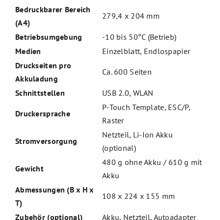
Bedruckbarer Bereich
279,4 x 204 mm
(A4)
Betriebsumgebung
-10 bis 50°C (Betrieb)
Medien
Einzelblatt, Endlospapier
Druckseiten pro
Ca. 600 Seiten
Akkuladung
Schnittstellen
USB 2.0, WLAN
P-Touch Template, ESC/P,
Druckersprache
Raster
Netzteil, Li-Ion Akku
Stromversorgung
(optional)
480 g ohne Akku / 610 g mit
Gewicht
Akku
Abmessungen (B x H x
108 x 224 x 155 mm
T)
Zubehör (optional)
Akku, Netzteil, Autoadapter