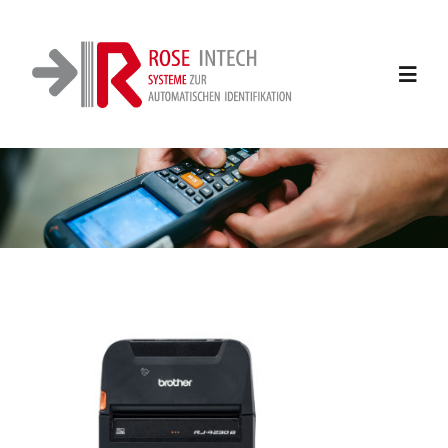
Zum
Inhalt
springen
Toggl
Navig
Home
Lösungen
Anwendungsgebiete
Dienstleistungen
Produkte