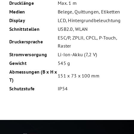
Drucklänge
Max. 1 m
Medien
Belege, Quittungen, Etiketten
Display
LCD, Hintergrundbeleuchtung
Schnittstellen
USB2.0, WLAN
ESC/P, ZPLII, CPCL, P-Touch,
Druckersprache
Raster
Stromversorgung
Li-Ion-Akku (7,2 V)
Gewicht
545 g
Abmessungen (B x H x
151 x 73 x 100 mm
T)
Schutzstufe
IP54